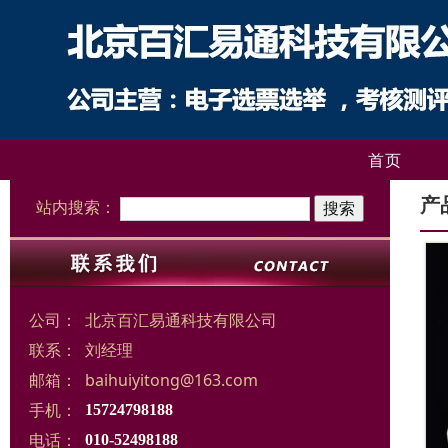
首页
产
站内搜索：
公司：
北京百汇易通科技有限公司
联系：
刘经理
邮箱：
baihuiyitong@163.com
手机：
15724798188
电话：
010-52498188