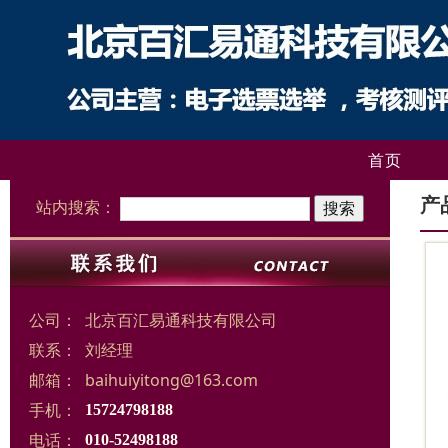
首页
产
站内搜索：
公司：
北京百汇易通科技有限公司
联系：
刘经理
邮箱：
baihuiyitong@163.com
手机：
15724798188
电话：
010-52498188