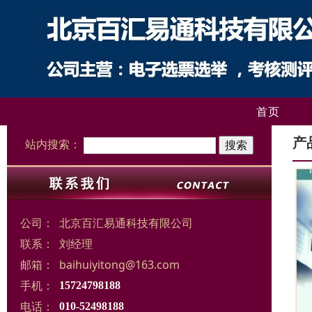
首页
产
站内搜索：
公司：
北京百汇易通科技有限公司
联系：
刘经理
邮箱：
baihuiyitong@163.com
手机：
15724798188
电话：
010-52498188