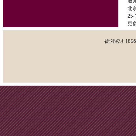
服
北
25-
更
被浏览过 185