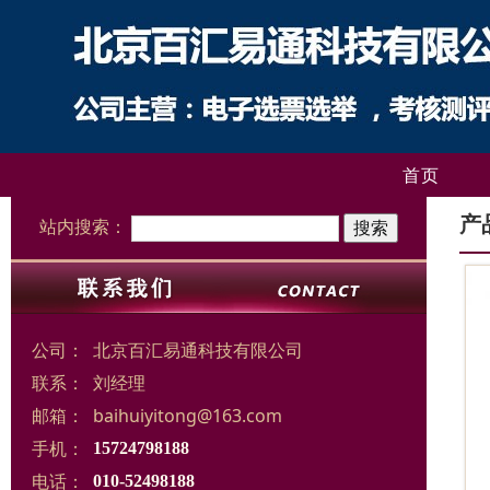
首页
产
站内搜索：
公司：
北京百汇易通科技有限公司
联系：
刘经理
邮箱：
baihuiyitong@163.com
手机：
15724798188
电话：
010-52498188