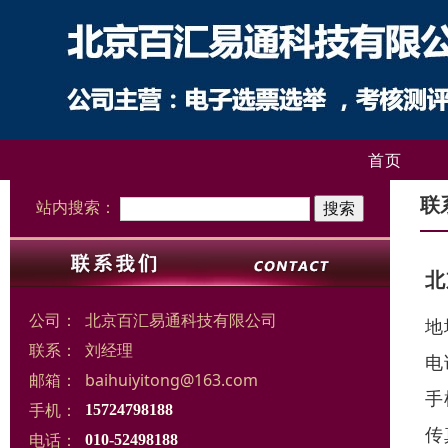
首页
联
站内搜索：
北
公司：
北京百汇易通科技有限公司
地
联系：
刘经理
电
邮箱：
baihuiyitong@163.com
手
手机：
15724798188
传
电话：
010-52498188