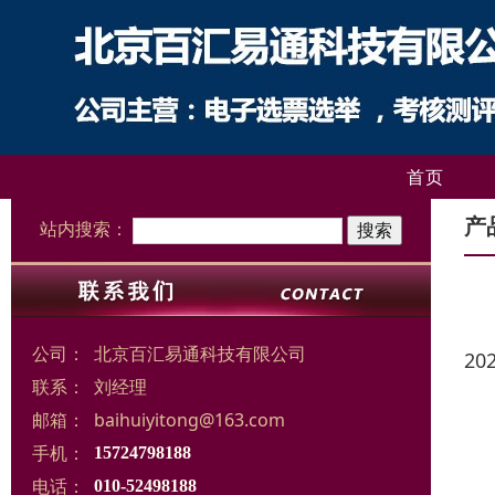
首页
产
站内搜索：
公司：
北京百汇易通科技有限公司
20
联系：
刘经理
邮箱：
baihuiyitong@163.com
手机：
15724798188
电话：
010-52498188