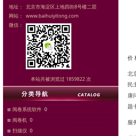
地址：
北京市海淀区上地四街8号楼二层
网站：
www.baihuiyitong.com
微信：
价
北
本站共被浏览过 1859822 次
民
康
题
阅卷系统软件
0
阅卷机
0
服
扫描仪
0