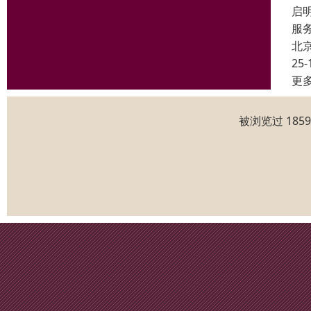
启
服
北
25-
更
被浏览过 185