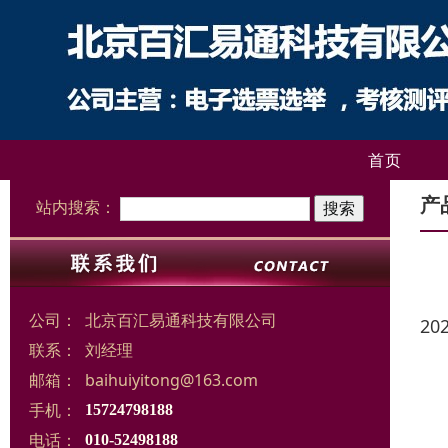
首页
产
站内搜索：
公司：
北京百汇易通科技有限公司
20
联系：
刘经理
邮箱：
baihuiyitong@163.com
手机：
15724798188
电话：
010-52498188