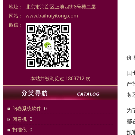
地址：
北京市海淀区上地四街8号楼二层
网站：
www.baihuiyitong.com
微信：
价
国
本站共被浏览过 1863712 次
产
务
阅卷系统软件
0
为
阅卷机
0
都
扫描仪
0
预