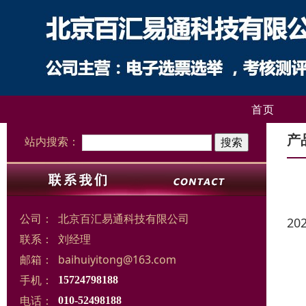
首页
产
站内搜索：
公司：
北京百汇易通科技有限公司
20
联系：
刘经理
邮箱：
baihuiyitong@163.com
手机：
15724798188
电话：
010-52498188