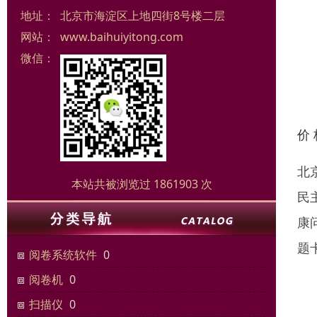
地址：
北京市海淀区上地四街8号楼二层
网站：
www.baihuiyitong.com
微信：
价
北
本站共被浏览过 1861903 次
民
康
题
阅卷系统软件
0
阅卷机
0
扫描仪
0