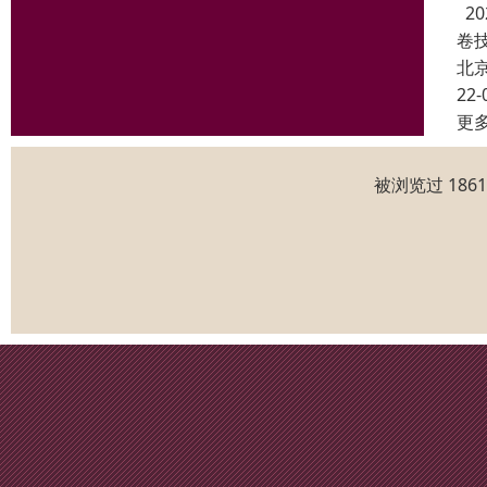
2
卷
北
22-
更
被浏览过 186