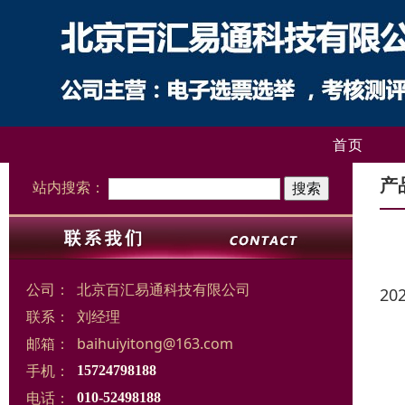
首页
产
站内搜索：
公司：
北京百汇易通科技有限公司
20
联系：
刘经理
邮箱：
baihuiyitong@163.com
手机：
15724798188
电话：
010-52498188