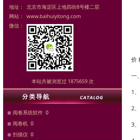
地址：
北京市海淀区上地四街8号楼二层
网站：
www.baihuiyitong.com
微信：
价
一
本站共被浏览过 1875659 次
1
2
阅卷系统软件
0
阅卷机
0
3
扫描仪
0