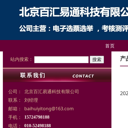
首页
产
站内搜索：
公司：
北京百汇易通科技有限公司
20
联系：
刘经理
邮箱：
baihuiyitong@163.com
手机：
15724798188
电话：
010-52498188