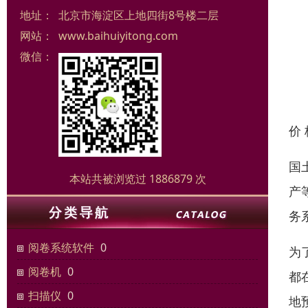
地址：
北京市海淀区上地四街8号楼二层
网站：
www.baihuiyitong.com
微信：
价
国
本站共被浏览过 1886879 次
产
务
阅卷系统软件
0
为
阅卷机
0
都在
扫描仪
0
地