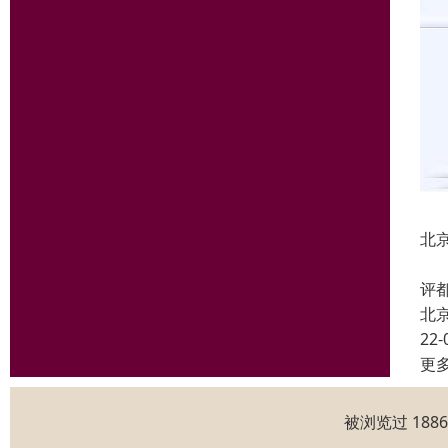
北
简
评
北
22-
更
被浏览过 188