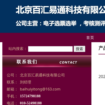
首页
产
站内搜索：
公司：
北京百汇易通科技有限公司
20
联系：
刘经理
邮箱：
baihuiyitong@163.com
手机：
15724798188
电话：
010-52498188