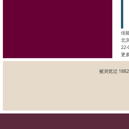
佳能
北
22-
更
被浏览过 188