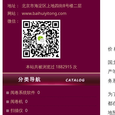
地址：
北京市海淀区上地四街8号楼二层
网站：
www.baihuiyitong.com
微信：
价
国
本站共被浏览过 1882915 次
产
务
阅卷系统软件
0
为
阅卷机
0
都在
扫描仪
0
地