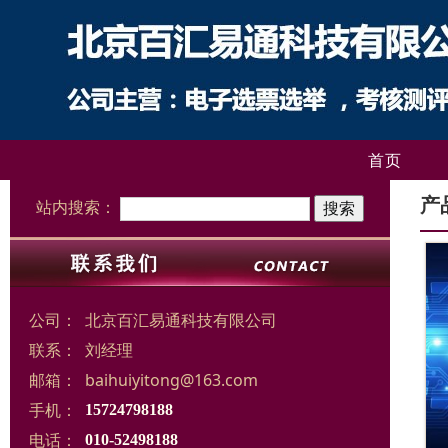
首页
产
站内搜索：
公司：
北京百汇易通科技有限公司
联系：
刘经理
邮箱：
baihuiyitong@163.com
手机：
15724798188
电话：
010-52498188